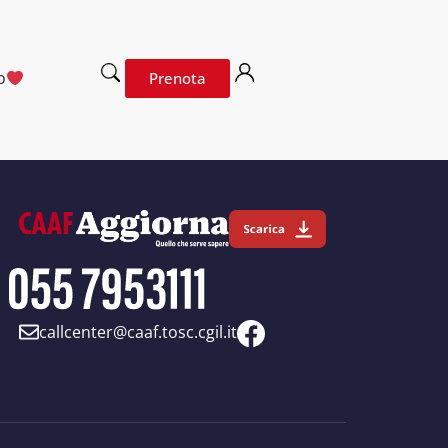
o
Prenota
callcenter@caaf.tosc.cgil.it