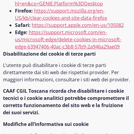
hl=en&co=GENIE.Platform%3DDesktop
Firefox:
https://support.mozilla.org/en-
US/kb/clear-cookies-and-site-data-firefox
Safari:
https://support.apple.com/en-us/105082
Edge:
https://support.microsoft.com/en-
us/microsoft-edge/delete-cookies-in-microsoft-
edge-63947406-40ac-c3b8-57b9-2a946a29ae09
Disabilitazione
dei cookie di terze parti
L’utente può disabilitare i cookie di terze parti
direttamente dai siti web dei rispettivi provider. Per
maggiori informazioni, consultare i siti web dei provider.
CAAF CGIL Toscana ricorda che disabilitare i cookie
tecnici o i cookie analitici potrebbe compromettere il
corretto funzionamento del sito web e la fruizione
dei suoi servizi.
Modifiche all’informativa sui cookie