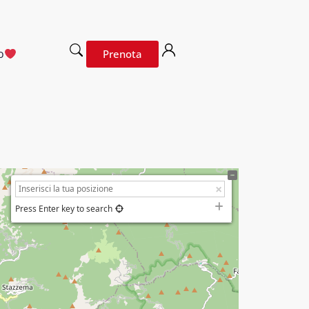
o
Prenota
Press Enter key to search