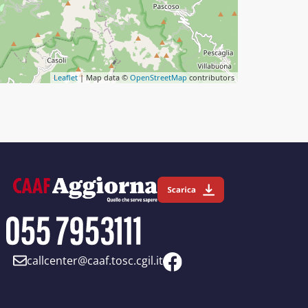
Leaflet
| Map data ©
OpenStreetMap
contributors
callcenter@caaf.tosc.cgil.it