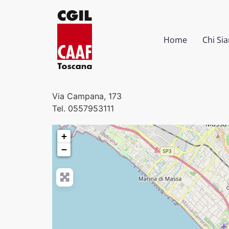
Home
Chi Si
Via Campana, 173
Tel. 0557953111
+
−