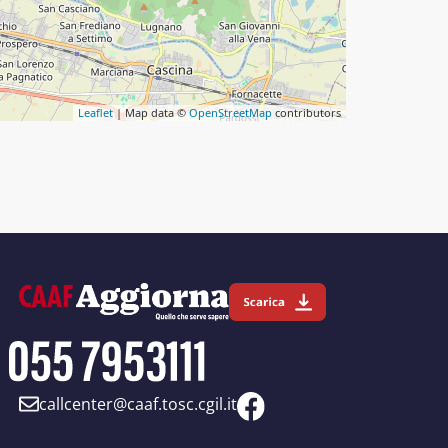
Leaflet
| Map data ©
OpenStreetMap
contributors
callcenter@caaf.tosc.cgil.it