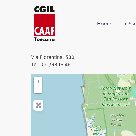
Home
Chi Si
Via Fiorentina, 530
Tel. 050/98.19.49
+
−