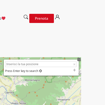
o
Prenota
Press Enter key to search