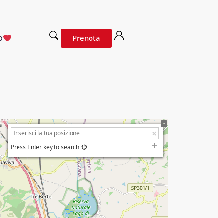
o
Prenota
Press Enter key to search