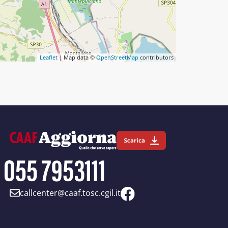
Leaflet
| Map data ©
OpenStreetMap
contributors
callcenter@caaf.tosc.cgil.it