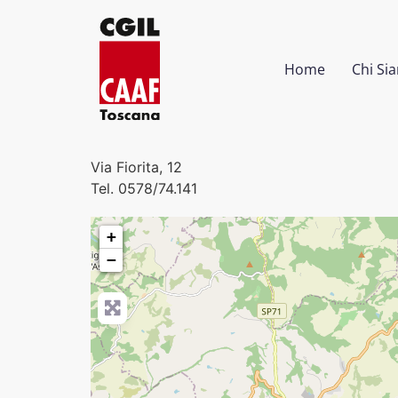
Home
Chi Si
Via Fiorita, 12
Tel. 0578/74.141
+
−