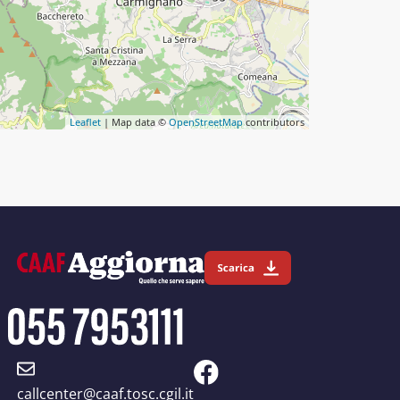
Leaflet
| Map data ©
OpenStreetMap
contributors
callcenter@caaf.tosc.cgil.it