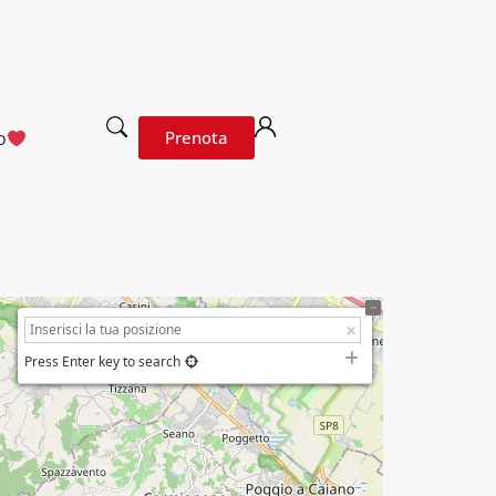
o
Prenota
Press Enter key to search