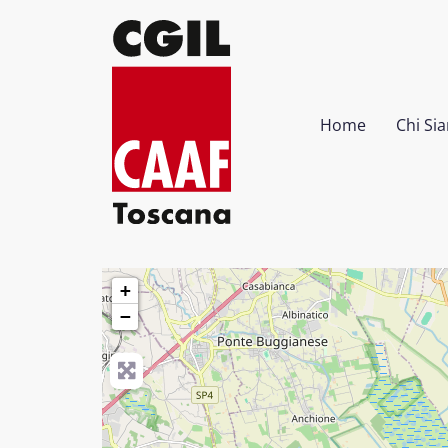
Home
Chi Si
Via Guglielmo Marconi, 841/A
Tel. 0573/81.266
Tel. 0573/83.78.93
+
−