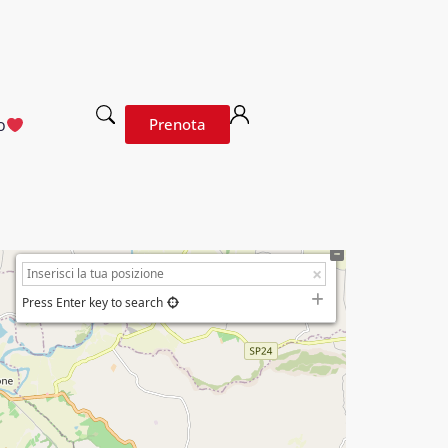
o
Prenota
Press Enter key to search