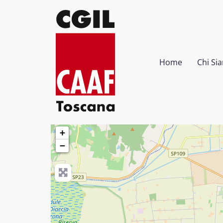
Home
Chi Si
VIA INGHILTERRA 66
Tel. 0557953111
+
−