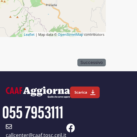
Leaflet
| Map data ©
OpenStreetMap
contributors
Successivo
callcenter@caaf.tosc.cgil.it