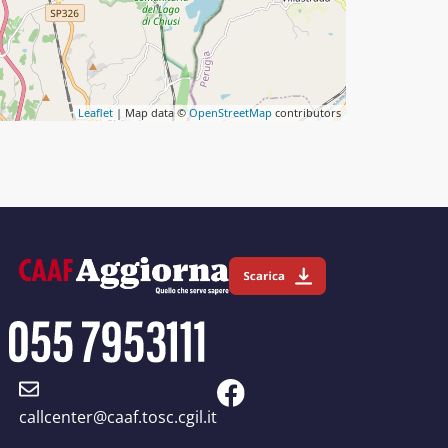
Leaflet
| Map data ©
OpenStreetMap
contributors
callcenter@caaf.tosc.cgil.it