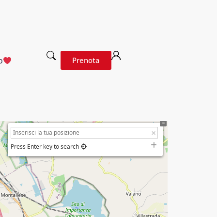
o
Prenota
Press Enter key to search