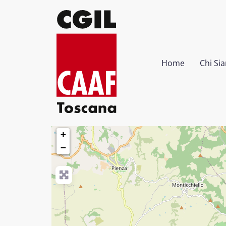
Home
Chi Si
Via D. Alighieri, 23
Tel. 0578/74.15.00
+
−