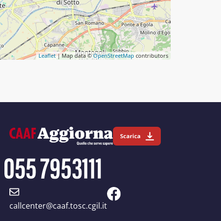
Leaflet
| Map data ©
OpenStreetMap
contributors
callcenter@caaf.tosc.cgil.it