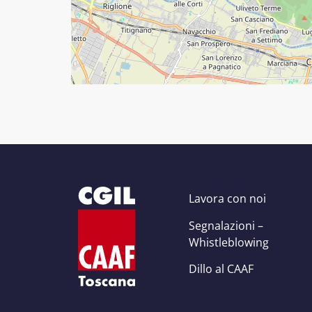
Lavora con noi
Segnalazioni –
Whistleblowing
Dillo al CAAF