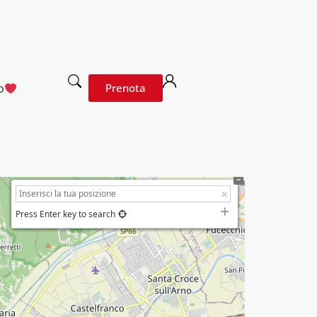
o
Prenota
Press Enter key to search