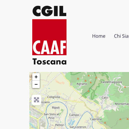
Home
Chi Si
VIA BORGO AL POZZO, 18
Tel. 0557953111
+
−